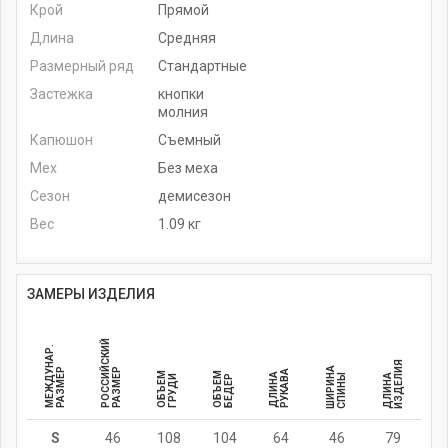
Крой
Прямой
Длина
Средняя
Размерный ряд
Стандартные
Застежка
кнопки
молния
Капюшон
Съемный
Мех
Без меха
Сезон
демисезон
Вес
1.09 кг
ЗАМЕРЫ ИЗДЕЛИЯ
РОССИЙСКИЙ
МЕЖДУНАР.
ИЗДЕЛИЯ
ШИРИНА
РАЗМЕР
РАЗМЕР
РУКАВА
ОБЪЕМ
ОБЪЕМ
ДЛИНА
СПИНЫ
ДЛИНА
ГРУДИ
БЕДЕР
S
46
108
104
64
46
79