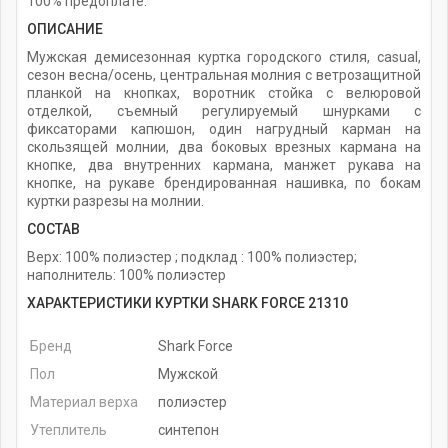
100% предоплате.
ОПИСАНИЕ
Мужская демисезонная куртка городского стиля, casual,
сезон весна/осень, центральная молния с ветрозащитной
планкой на кнопках, воротник стойка с велюровой
отделкой, съемный регулируемый шнурками с
фиксаторами капюшон, один нагрудный карман на
скользящей молнии, два боковых врезных кармана на
кнопке, два внутренних кармана, манжет рукава на
кнопке, на рукаве брендированная нашивка, по бокам
куртки разрезы на молнии.
СОСТАВ
Верх: 100% полиэстер ; подклад : 100% полиэстер;
наполнитель: 100% полиэстер
ХАРАКТЕРИСТИКИ КУРТКИ SHARK FORCE 21310
Бренд
Shark Force
Пол
Мужской
Материал верха
полиэстер
Утеплитель
синтепон