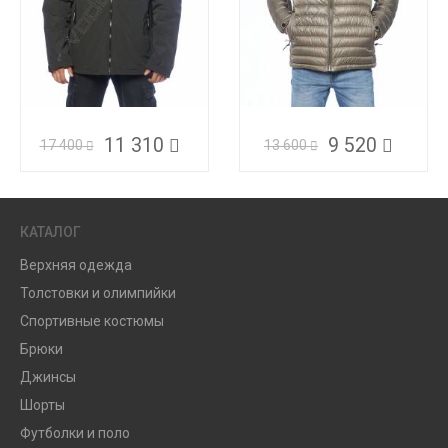
11 310
9 520
17 400
13 600
КАТАЛОГ
Верхняя одежда
Толстовки и олимпийки
Спортивные костюмы
Брюки
Джинсы
Шорты
Футболки и поло