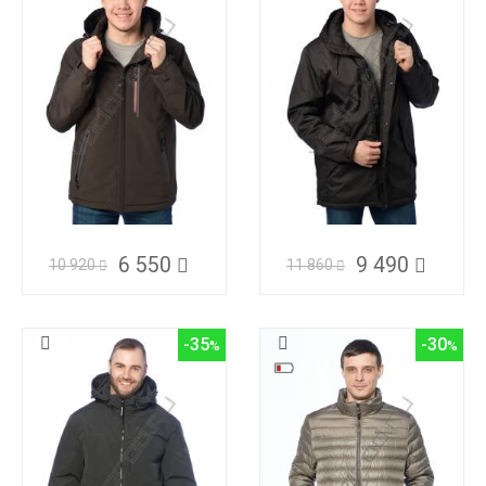
6 550
9 490
10 920
11 860
-35
-30