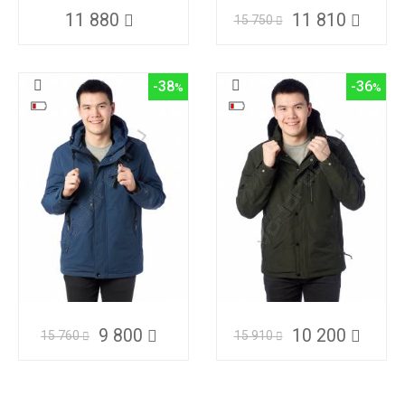
11 880
11 810
15 750
-38
-36
9 800
10 200
15 760
15 910