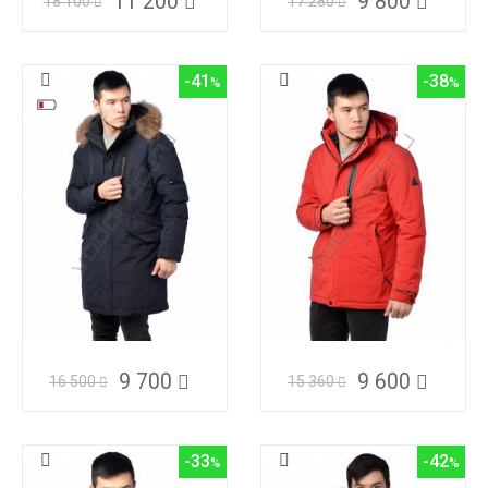
11 200
9 800
18 100
17 280
-41
-38
9 700
9 600
16 500
15 360
-33
-42