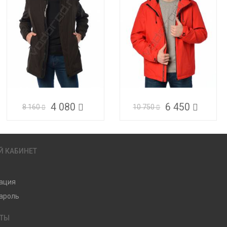
4 080
6 450
8 160
10 750
Й КАБИНЕТ
ация
ароль
КТЫ