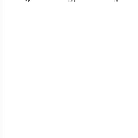
56
130
118