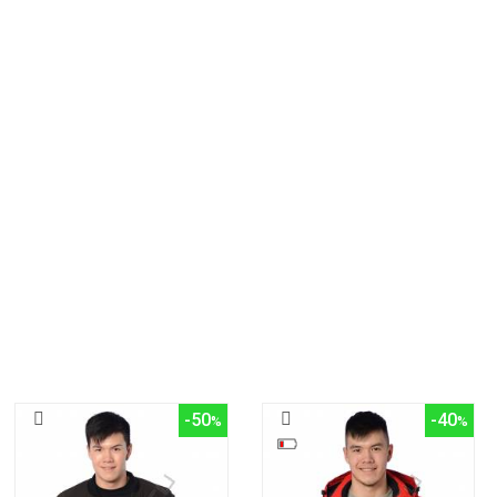
-50
-40