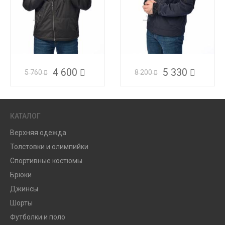
4 600
5 330
5 760
8 200
КАТАЛОГ
Верхняя одежда
Толстовки и олимпийки
Спортивные костюмы
Брюки
Джинсы
Шорты
Футболки и поло