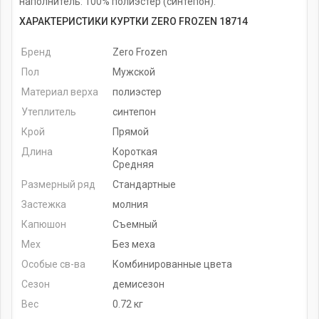
наполнитель: 100% полиэстер (синтепон).
ХАРАКТЕРИСТИКИ КУРТКИ ZERO FROZEN 18714
Бренд
Zero Frozen
Пол
Мужской
Материал верха
полиэстер
Утеплитель
синтепон
Крой
Прямой
Длина
Короткая
Средняя
Размерный ряд
Стандартные
Застежка
молния
Капюшон
Съемный
Мех
Без меха
Особые св-ва
Комбинированные цвета
Сезон
демисезон
Вес
0.72 кг