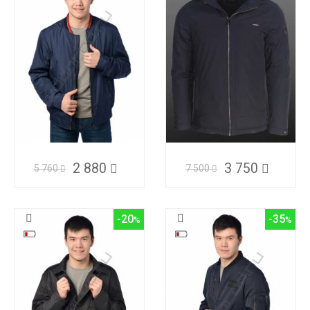
2 880
3 750
5 760
7 500
-20
-35