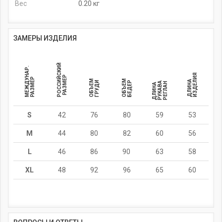
Вес
0.20 кг
ЗАМЕРЫ ИЗДЕЛИЯ
Р
О
С
С
И
Й
С
К
И
Й
Р
А
З
М
Е
МЕЖДУНАР.
ИЗДЕЛИЯ
Р
РАЗМЕР
ОБЪЕМ
ОБЪЕМ
ДЛИНА
ГРУДИ
БЕДЕР
РУКАВА
РЕГЛАН
ДЛИНА
S
42
76
80
59
53
M
44
80
82
60
56
L
46
86
90
63
58
XL
48
92
96
65
60