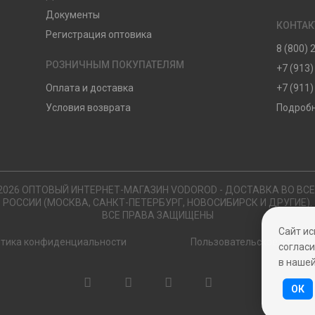
Документы
КОНТА
Регистрация оптовика
8 (800) 
РОЗНИЧНЫМ ПОКУПАТЕЛЯМ
+7 (913)
Оплата и доставка
+7 (911)
Условия возврата
Подробн
2026 ОПТОВЫЙ ИНТЕРНЕТ-МАГАЗИН VODOROD - ДОСТАВКА ВО ВС
РОССИИ (МОСКВА, САНКТ-ПЕТЕРБУРГ, НОВОСИБИРСК И ДРУГИЕ).
ВСЕ ПРАВА ЗАЩИЩЕНЫ
Сайт ис
тика конфиденциальности
Пользовательское соглаш
согласи
в наше
ОК