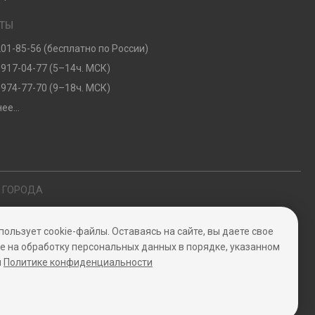
КТЫ
201-85-56 (бесплатно по России)
 917-04-77 (5–14ч. МСК)
 974-77-70 (9–18ч. МСК)
ее...
Е ГОРОДА
пользует cookie-файлы. Оставаясь на сайте, вы даете свое
ение
е на обработку персональных данных в порядке, указанном
й
Политике конфиденциальности