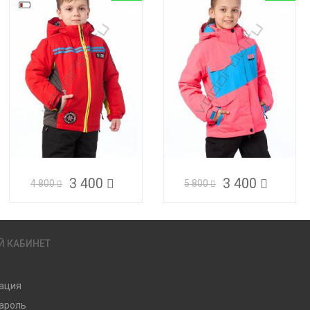
3 400
3 400
4 800
5 800
Й КАБИНЕТ
ация
ароль