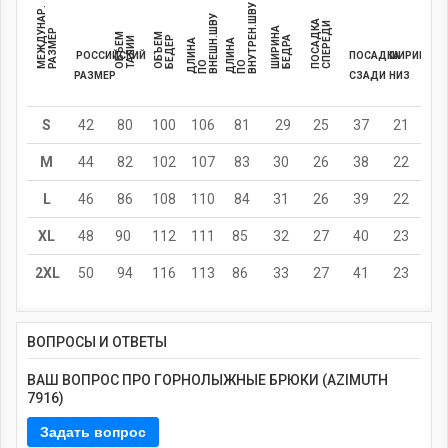
ВНУТРЕН.ШВУ
МЕЖДУНАР.
ВНЕШН.ШВУ
ПОСАДКА
СПЕРЕДИ
ШИРИНА
РАЗМЕР
ОБЪЕМ
ОБЪЕМ
БЕДЕР
БЕДРА
ТАЛИИ
Д
И
Н
А
П
Д
И
Н
А
П
РОССИЙСКИЙ
ПОСАДКА
ШИРИНА
Л
О
Л
О
РАЗМЕР
СЗАДИ
НИЗ
S
42
80
100
106
81
29
25
37
21
M
44
82
102
107
83
30
26
38
22
L
46
86
108
110
84
31
26
39
22
XL
48
90
112
111
85
32
27
40
23
2XL
50
94
116
113
86
33
27
41
23
ВОПРОСЫ И ОТВЕТЫ
ВАШ ВОПРОС ПРО ГОРНОЛЫЖНЫЕ БРЮКИ (AZIMUTH
7916)